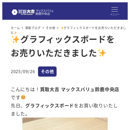
メ
イ
メニュー
ン
ホーム
買取ブログ
その他
グラフィックスボードをお売りいただきまし
コ
た
グラフィックスボードを
ン
テ
お売りいただきました
ン
ツ
へ
カテゴリー
2025/09/26
その他
投稿日
移
動
こんにちは！
買取大吉 マックスバリュ鈴鹿中央店
です
先日、
グラフィックスボード
をお買い取りいたし
ました。