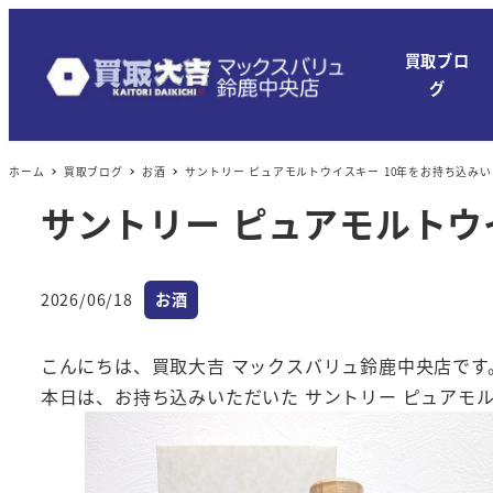
メ
イ
買取ブロ
ン
グ
コ
ン
ホーム
買取ブログ
お酒
サントリー ピュアモルトウイスキー 10年をお持ち込み
テ
ン
サントリー ピュアモルトウ
ツ
へ
カテゴリー
移
2026/06/18
お酒
投稿日
動
こんにちは、買取大吉 マックスバリュ鈴鹿中央店です
本日は、お持ち込みいただいた サントリー ピュアモル