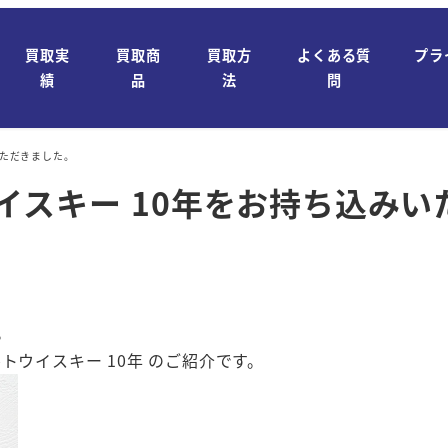
買取実
買取商
買取方
よくある質
プラ
績
品
法
問
いただきました。
イスキー 10年をお持ち込みい
。
トウイスキー 10年 のご紹介です。