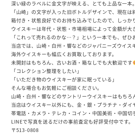
深い緑のラベルに金文字が映える、とても上品な一本
「山崎」の文字が入った旧ボトルデザインで、現在は
箱付き・状態良好でのお持ち込みでしたので、しっか
ウイスキーは年代・状態・市場相場によって金額が大
「これって売れるのかな…？」という一本でも、ぜひ
当店では、山崎・白州・響などのジャパニーズウイス
海外ウイスキーも幅広くお買取しております。
未開封はもちろん、古いお酒・箱なしでも大歓迎です
「コレクション整理をしたい」
「いただき物のウイスキーが家に眠っている」
そんな場合もお気軽にご相談ください。
山崎・白州・響などのサントリーウイスキーはもちろ
当店はウイスキー以外にも、金・銀・プラチナ・ダイ
帯電話・カメラ・テレカ・コイン・中国美術・中国切
LINEで写真を送るだけの事前査定も好評受付中です。
〒513-0808