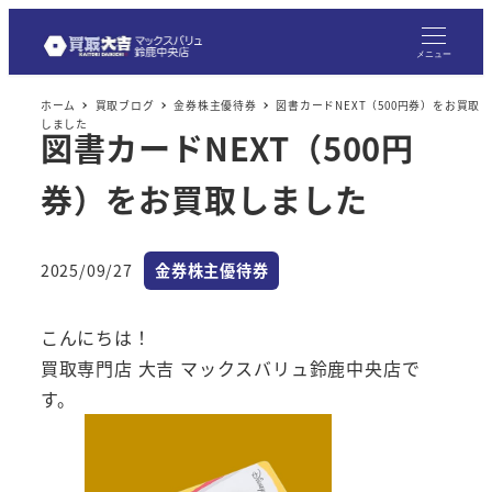
メ
イ
メニュー
ン
ホーム
買取ブログ
金券株主優待券
図書カードNEXT（500円券）をお買取
コ
しました
図書カードNEXT（500円
ン
テ
券）をお買取しました
ン
ツ
へ
カテゴリー
2025/09/27
金券株主優待券
投稿日
移
動
こんにちは！
買取専門店 大吉 マックスバリュ鈴鹿中央店で
す。