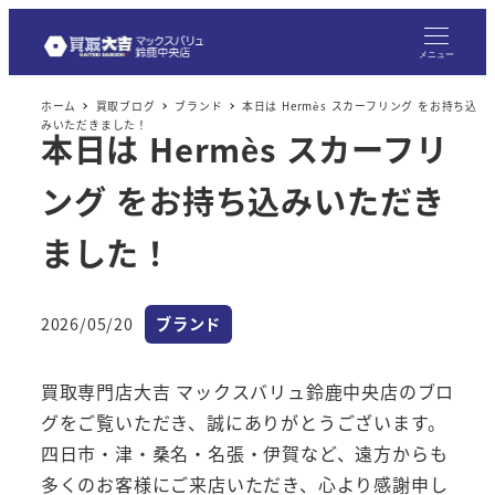
メ
イ
メニュー
ン
ホーム
買取ブログ
ブランド
本日は Hermès スカーフリング をお持ち込
コ
みいただきました！
本日は Hermès スカーフリ
ン
テ
ング をお持ち込みいただき
ン
ツ
ました！
へ
移
カテゴリー
2026/05/20
ブランド
動
投稿日
買取専門店大吉 マックスバリュ鈴鹿中央店のブロ
グをご覧いただき、誠にありがとうございます。
四日市・津・桑名・名張・伊賀など、遠方からも
多くのお客様にご来店いただき、心より感謝申し