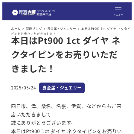
メ
イ
メニュー
ン
ホーム
買取ブログ
貴金属・ジュエリー
本日はPt900 1ct ダイヤ ネクタイ
コ
ピンをお売りいただきました！
本日はPt900 1ct ダイヤ ネ
ン
テ
クタイピンをお売りいただ
ン
ツ
きました！
へ
移
カテゴリー
2025/05/24
貴金属・ジュエリー
動
投稿日
四日市、津、桑名、名張、伊賀、などからもご来
店いただきまして
誠にありがとうございます。
本日はPt900 1ct ダイヤ ネクタイピンをお売りい