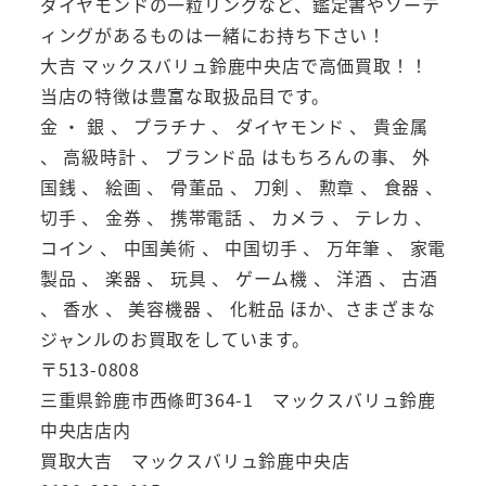
ダイヤモンドの一粒リングなど、鑑定書やソーテ
ィングがあるものは一緒にお持ち下さい！
大吉 マックスバリュ鈴鹿中央店で高価買取！！
当店の特徴は豊富な取扱品目です。
金 ・ 銀 、 プラチナ 、 ダイヤモンド 、 貴金属
、 高級時計 、 ブランド品 はもちろんの事、 外
国銭 、 絵画 、 骨董品 、 刀剣 、 勲章 、 食器 、
切手 、 金券 、 携帯電話 、 カメラ 、 テレカ 、
コイン 、 中国美術 、 中国切手 、 万年筆 、 家電
製品 、 楽器 、 玩具 、 ゲーム機 、 洋酒 、 古酒
、 香水 、 美容機器 、 化粧品 ほか、さまざまな
ジャンルのお買取をしています。
〒513-0808
三重県鈴鹿市西條町364-1 マックスバリュ鈴鹿
中央店店内
買取大吉 マックスバリュ鈴鹿中央店