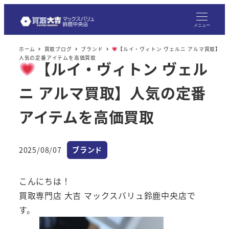
メ
イ
メニュー
ン
ホーム
買取ブログ
ブランド
【ルイ・ヴィトン ヴェルニ アルマ買取】
コ
人気の定番アイテムを高価買取
【ルイ・ヴィトン ヴェル
ン
テ
ニ アルマ買取】人気の定番
ン
ツ
アイテムを高価買取
へ
移
カテゴリー
2025/08/07
ブランド
動
投稿日
こんにちは！
買取専門店 大吉 マックスバリュ鈴鹿中央店で
す。