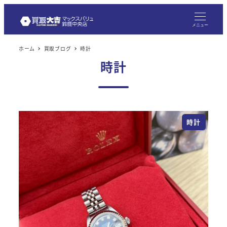
メ
イ
メニュー
ン
ホーム
買取ブログ
時計
コ
時計
ン
テ
ン
ツ
時計
へ
移
動