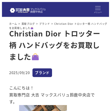
メ
イ
メニュー
ン
ホーム
買取ブログ
ブランド
Christian Dior トロッター柄 ハンドバッグ
コ
をお買取しました
Christian Dior トロッター
ン
テ
柄 ハンドバッグをお買取し
ン
ツ
ました
へ
移
カテゴリー
2025/09/20
ブランド
動
投稿日
こんにちは！
買取専門店 大吉 マックスバリュ鈴鹿中央店で
す。