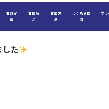
買取実
買取商
買取方
よくある質
プラ
績
品
法
問
ました