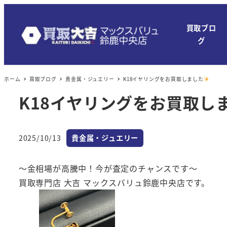
メ
イ
買取ブロ
ン
グ
コ
ン
ホーム
買取ブログ
貴金属・ジュエリー
K18イヤリングをお買取しました
テ
ン
K18イヤリングをお買取し
ツ
へ
カテゴリー
移
2025/10/13
貴金属・ジュエリー
投稿日
動
～金相場が高騰中！今が査定のチャンスです～
買取専門店 大吉 マックスバリュ鈴鹿中央店です。