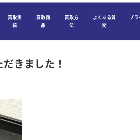
買取実
買取商
買取方
よくある質
プラ
績
品
法
問
ただきました！