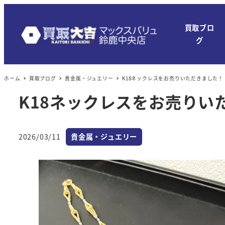
メ
イ
買取ブロ
ン
グ
コ
ン
ホーム
買取ブログ
貴金属・ジュエリー
K18ネックレスをお売りいただきました！
テ
ン
K18ネックレスをお売りい
ツ
へ
カテゴリー
移
2026/03/11
貴金属・ジュエリー
投稿日
動