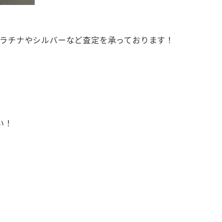
。
、プラチナやシルバーなど査定を承っております！
い！