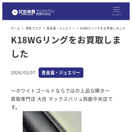
メ
イ
メニュー
ン
ホーム
買取ブログ
貴金属・ジュエリー
K18WGリングをお買取しました
コ
K18WGリングをお買取しま
ン
テ
した
ン
ツ
へ
カテゴリー
2026/02/07
貴金属・ジュエリー
投稿日
移
動
～ホワイトゴールドならではの上品な輝き～
買取専門店 大吉 マックスバリュ鈴鹿中央店で
す。