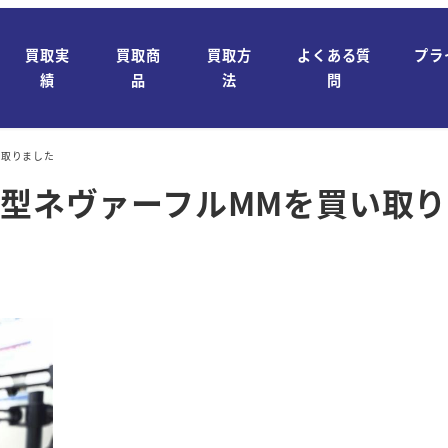
買取実
買取商
買取方
よくある質
プラ
績
品
法
問
買い取りました
ミエ 旧型ネヴァーフルMMを買い取