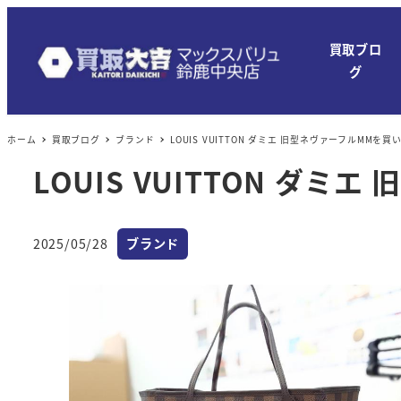
メ
イ
買取ブロ
ン
グ
コ
ン
ホーム
買取ブログ
ブランド
LOUIS VUITTON ダミエ 旧型ネヴァーフルMMを
テ
ン
LOUIS VUITTON ダ
ツ
へ
カテゴリー
移
2025/05/28
ブランド
投稿日
動