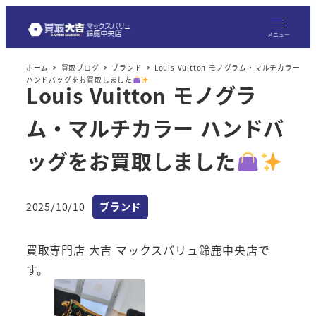
メ
イ
メニュー
ン
ホーム
買取ブログ
ブランド
Louis Vuitton モノグラム・マルチカラー
コ
ハンドバッグをお買取しました
Louis Vuitton モノグラ
ン
テ
ム・マルチカラー ハンドバ
ン
ツ
ッグをお買取しました
へ
移
カテゴリー
2025/10/10
ブランド
動
投稿日
買取専門店 大吉 マックスバリュ鈴鹿中央店で
す。