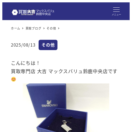
メ
イ
メニュー
ン
ホーム
買取ブログ
その他
コ
ン
カテゴリー
2025/08/13
その他
テ
投稿日
ン
こんにちは！
ツ
買取専門店 大吉 マックスバリュ鈴鹿中央店です
へ
移
動